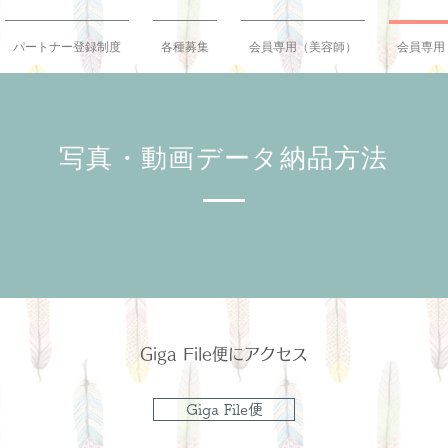
パートナー登録制度
各種募集
会員専用（美容師）
会員専用
写真・動画データ納品方法
Giga File便にアクセス
Giga File便