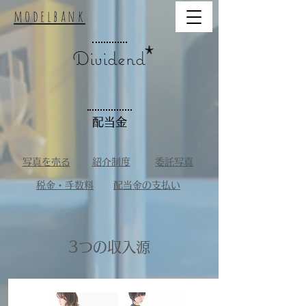
modelbank
Dividend
配当金
写真を売る
紹介制度
委託写真
税金・手数料
配当金の支払い
3つの収入源