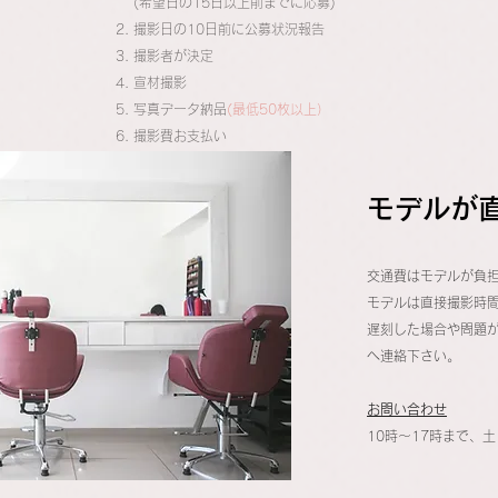
(希望日の15日以上前までに応募)
撮影日の10日前に公募状況報告
撮影者が決定
宣材撮影
写真データ納品
(最低50枚以上）
撮影費お支払い
終了
モデルが
交通費はモデルが負
モデルは直接撮影時
遅刻した場合や問題
へ連絡下さい。
​お問い合わせ
10時〜17時まで、